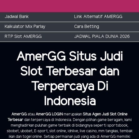
Jadwal Bank
Link Alternatif AMERGG
Kalkulator Mix Parlay
Cara Betting
RTP Slot AMERGG
JADWAL PIALA DUNIA 2026
AmerGG Situs Judi
Slot Terbesar dan
Terpercaya Di
Indonesia
AmerGG
atau
AmerGG LOGIN
merupakan
Situs Agen Judi Slot Online
Terbesar
dan terpercaya di Indonesia. Dengan pilihan game beragam, kami
menghadirkan puluhan game terbaik di bidangnya seperti sportsbook,
sbobet, ubobet, E-sport, slot online, idnlive, live casino, mm tangkas, tembak
ikan dan togel online. Setiap permainan judi yang ada di AmerGG memiliki