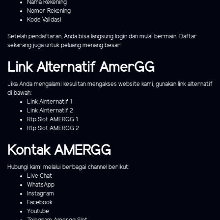
Nama Rekening
Nomor Rekening
Kode Validasi
Setelah pendaftaran, Anda bisa langsung login dan mulai bermain. Daftar
sekarang juga untuk peluang menang besar!
Link Alternatif AmerGG
Jika Anda mengalami kesulitan mengakses website kami, gunakan link alternatif
di bawah:
Link Alnternatif 1
Link Alnternatif 2
Rtp Slot AMERGG 1
Rtp Slot AMERGG 2
Kontak AMERGG
Hubungi kami melalui berbagai channel berikut:
Live Chat
WhatsApp
Instagram
Facebook
Youtube