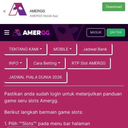
Download
×
AMERGG
AMERGG Mobile App
MASUK
DAFTAR
TENTANG KAMI
MOBILE
Jadwal Bank
INFO
Cara Betting
RTP Slot AMERGG
JADWAL PIALA DUNIA 2026
Pastikan anda sudah login untuk melanjutkan panduan
game seru slots Amergg.
Berikut langkah bermain game slots:
1. Pilih ""Slots"" pada menu bar halaman