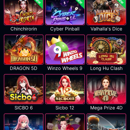
NEW
NEW
NEW
Chinchirorin
Cyber Pinball
Valhalla's Dice
DRAGON 5D
Winzo Wheels 9
Long Hu Clash
SICBO 6
Sicbo 12
Mega Prize 4D