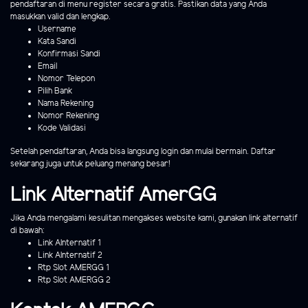
pendaftaran di menu register secara gratis. Pastikan data yang Anda
masukkan valid dan lengkap.
Username
Kata Sandi
Konfirmasi Sandi
Email
Nomor Telepon
Pilih Bank
Nama Rekening
Nomor Rekening
Kode Validasi
Setelah pendaftaran, Anda bisa langsung login dan mulai bermain. Daftar
sekarang juga untuk peluang menang besar!
Link Alternatif AmerGG
Jika Anda mengalami kesulitan mengakses website kami, gunakan link alternatif
di bawah:
Link Alnternatif 1
Link Alnternatif 2
Rtp Slot AMERGG 1
Rtp Slot AMERGG 2