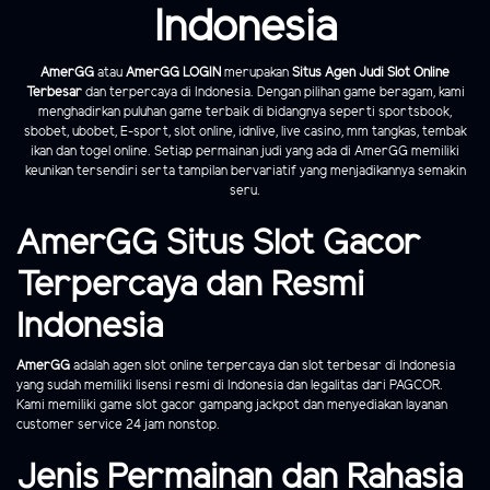
Indonesia
AmerGG
atau
AmerGG LOGIN
merupakan
Situs Agen Judi Slot Online
Terbesar
dan terpercaya di Indonesia. Dengan pilihan game beragam, kami
menghadirkan puluhan game terbaik di bidangnya seperti sportsbook,
sbobet, ubobet, E-sport, slot online, idnlive, live casino, mm tangkas, tembak
ikan dan togel online. Setiap permainan judi yang ada di AmerGG memiliki
keunikan tersendiri serta tampilan bervariatif yang menjadikannya semakin
seru.
AmerGG Situs Slot Gacor
Terpercaya dan Resmi
Indonesia
AmerGG
adalah agen slot online terpercaya dan slot terbesar di Indonesia
yang sudah memiliki lisensi resmi di Indonesia dan legalitas dari PAGCOR.
Kami memiliki game slot gacor gampang jackpot dan menyediakan layanan
customer service 24 jam nonstop.
Jenis Permainan dan Rahasia