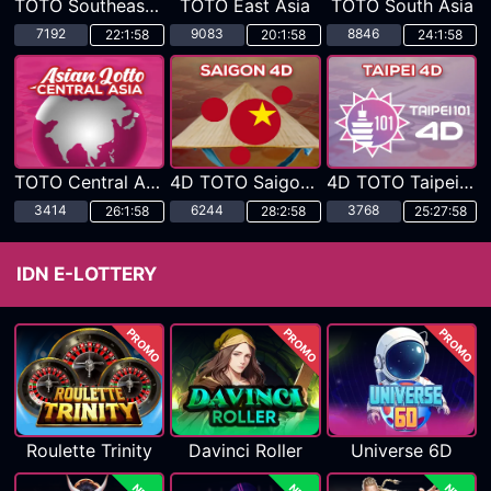
TOTO Southeast Asia
TOTO East Asia
TOTO South Asia
7192
9083
8846
22:1:57
20:1:57
24:1:57
TOTO Central Asia
4D TOTO Saigon POOLS
4D TOTO Taipei POOLS
3414
6244
3768
26:1:57
28:2:57
25:27:57
IDN E-LOTTERY
PROMO
PROMO
PROMO
Roulette Trinity
Davinci Roller
Universe 6D