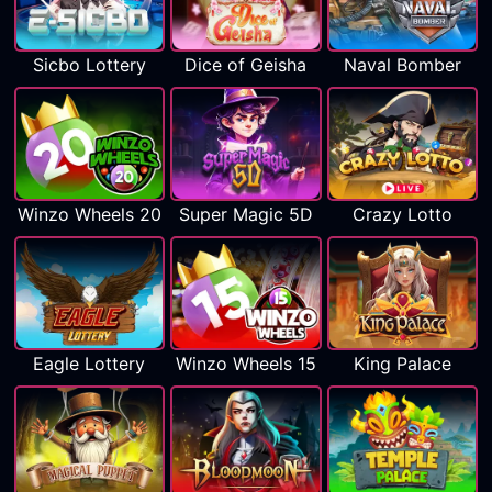
Sicbo Lottery
Dice of Geisha
Naval Bomber
Winzo Wheels 20
Super Magic 5D
Crazy Lotto
Eagle Lottery
Winzo Wheels 15
King Palace